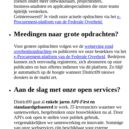
zoeken onder meer ontwikkelaars, projectleiders,
business‑analisten en applicatiespecialisten die onze teams
tijdelijk versterken.
Geïnteresseerd? Je vindt onze actuele opdrachten via het
e-
Procurement-platform van de Federale Overheid.
Meedingen naar grote opdrachten?
Voor grotere opdrachten volgen we de
wetgeving rond
overheidsopdrachten
en publiceren we onze bestekken via het
e‑Procurement‑platform van de Federale Overheid
. Bedrijven
kunnen zich eenvoudig registreren, zich abonneren op onze
publicaties en hun offertes indienen via dit platform. Zo blijf
je automatisch op de hoogte wanneer District09 nieuwe
dossiers in de markt zet.
Aan de slag met onze open services?
District09 gaat al
enkele jaren
API-First
en
standaardgebaseerd
te werk. IT-leveranciers waarmee we
samenwerken, hergebruiken onze bouwblokken nu al. Door
API's ook open te stellen voor publiek gebruik,
vergemakkelijken we samenwerking en innovatie.
Sommige
van onze webservices zijn beschikbaar voor externe